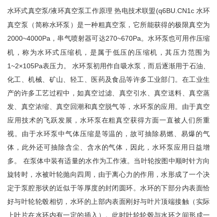
/液环真空泵工作原理 热电技术联盟(q6BU.CN1c 水环
水环式真空泵
真空泵（简称水环泵）是一种粗真空泵，它所能获得的极限真空为
2000~4000Pa，串
270~670Pa。水环泵也可用作压缩
气喷射器可达
机，称为水环式压缩机，是属于低压的压缩机，其压力范围为
1~2×105Pa表压力。 水环泵初用作自吸水泵，而后逐渐用于石油、
化工、机械、矿山、轻工、医药及食品等许多工业部门。在工业生
产的许多工艺过程中，如真空过滤、真空引水、真空送料、真空蒸
发、真空浓缩、真空回潮和真空脱气等，水环泵的应用。由于真空
应用技术的飞跃发展，水环泵在粗真空获得方面一直被人们所重
视。由于水环泵中气体压缩是等温的，故可抽除易燃、易爆的气
立即提交
体，此外还可抽除含尘、含水的气体，因此，水环泵应用日益增
多。 在泵体中装有适量的水作为工作液。当叶轮按图中顺时针方向
旋转时，水被叶轮抛向四周，由于离心力的作用，水形成了一个决
定于泵腔形状的近似于等厚度的封闭圆环。水环的下部分内表面恰
好与叶轮轮毂相切，水环的上部内表面刚好与叶片顶端接触（实际
上叶片在水环内有一定的插入）。此时叶轮轮毂与水环之间形成一