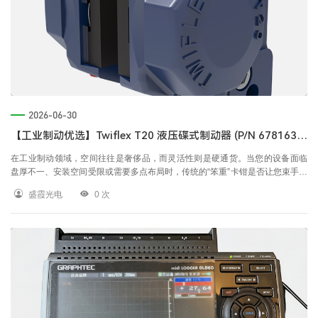
2026-06-30
【工业制动优选】Twiflex T20 液压碟式制动器 (P/N 6781634)：小身材，大灵活，重新定义轻中型制动标准
在工业制动领域，空间往往是奢侈品，而灵活性则是硬通货。当您的设备面临
盘厚不一、安装空间受限或需要多点布局时，传统的“笨重”卡钳是否让您束手无
策？Twiflex（特威福）——源自英国的工业制动专家，为您带来 T20 系列液压
盛霞光电
0
次
碟式制动卡钳（型号：6781634）。 这不仅仅是一款制动器，更是解决复杂安
装与精准制动需求的“万