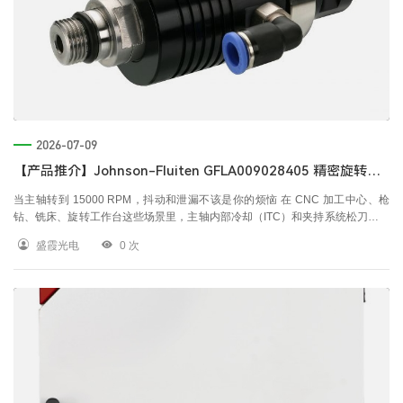
2026-07-09
【产品推介】Johnson-Fluiten GFLA009028405 精密旋转接头｜机床主轴高速流体传输方案
当主轴转到 15000 RPM，抖动和泄漏不该是你的烦恼 在 CNC 加工中心、枪
钻、铣床、旋转工作台这些场景里，主轴内部冷却（ITC）和夹持系统松刀对旋
转接头的要求几乎是"刁钻"的——转速要高、压力要稳、介质换来换去（冷却
盛霞光电
0
次
液/MQL/液压油/空气），还得允许干运行。普通旋转接头跑到 8000