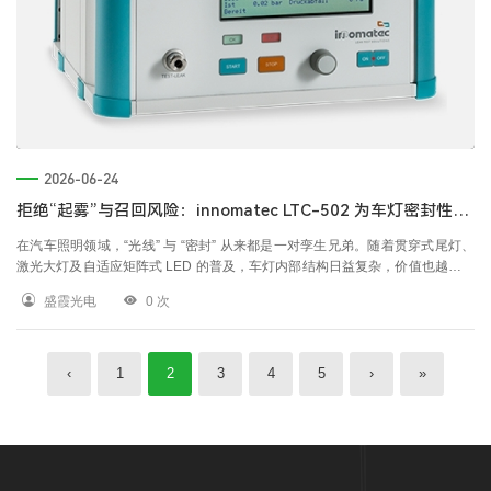
2026-06-24
拒绝“起雾”与召回风险：innomatec LTC-502 为车灯密封性注入德系精工基因
在汽车照明领域，“光线” 与 “密封” 从来都是一对孪生兄弟。随着贯穿式尾灯、
激光大灯及自适应矩阵式 LED 的普及，车灯内部结构日益复杂，价值也越来越
高。然而，哪怕只有一个微小的泄漏点，都可能导致水汽侵入，造成昂贵的售
盛霞光电
0
次
后索赔和品牌声誉损失。 针对车灯制造厂商面临的“高精度检测”与“产线成本控
制”双重挑战，德国
‹
1
2
3
4
5
›
»