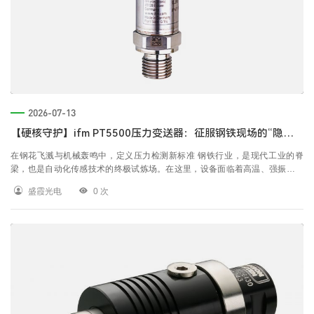
2026-07-13
【硬核守护】ifm PT5500压力变送器：征服钢铁现场的“隐形冠军”
在钢花飞溅与机械轰鸣中，定义压力检测新标准 钢铁行业，是现代工业的脊
梁，也是自动化传感技术的终极试炼场。在这里，设备面临着高温、强振、空
间狭窄以及高达400bar的系统压力的极限挑战。传统的传感设备往往因寿命
盛霞光电
0
次
短、漂移大而在恶劣工况下频频“罢工”，导致非计划停机，造成巨大的生产损
失。ifm PT5500系列压力变送