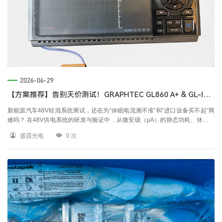
2026-06-29
【方案推荐】告别天价测试！GRAPHTEC GL860 A+ & GL-IV10A-4S，精准拿捏48V系统μA级电流
新能源汽车48V轻混系统测试，还在为“休眠电流测不准”和“进口设备买不起”两
难吗？ 在48V供电系统的研发与验证中，从微安级（μA）的静态功耗、休眠电
流，到数安培的工作电流，巨大的动态范围一直是工程师们的“噩梦”。进口高端
盛霞光电
0
次
设备动辄十几万的投入，让批量测试望而却步；而普通分流器又因噪声大、精
度差，根本抓不住那关键的